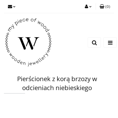
(
0
)
Zaloguj się
Zarejestruj się
Dodaj zgłoszenie
Pierścionek z korą brzozy w
odcieniach niebieskiego