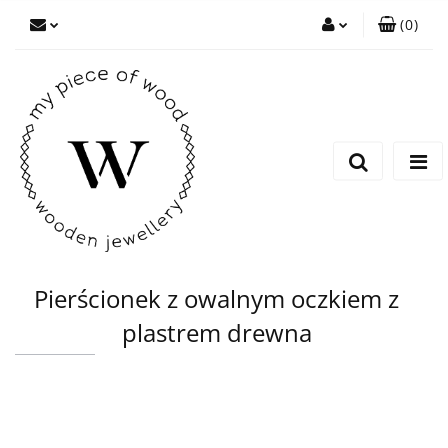
(
0
)
Zaloguj się
Zarejestruj się
Dodaj zgłoszenie
Pierścionek z owalnym oczkiem z
plastrem drewna