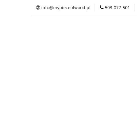
info@mypieceofwood.pl
503-077-501
O nas
Sklep
O nas
Sklep