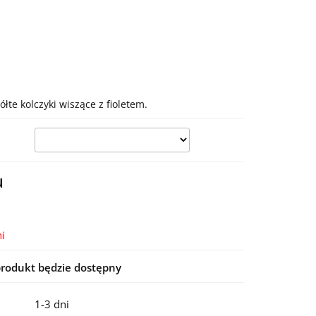
te kolczyki wiszące z fioletem.
u
i
rodukt będzie dostępny
1-3 dni