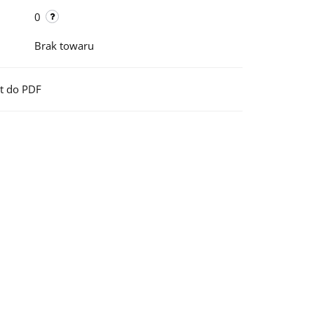
0
Brak towaru
t do PDF