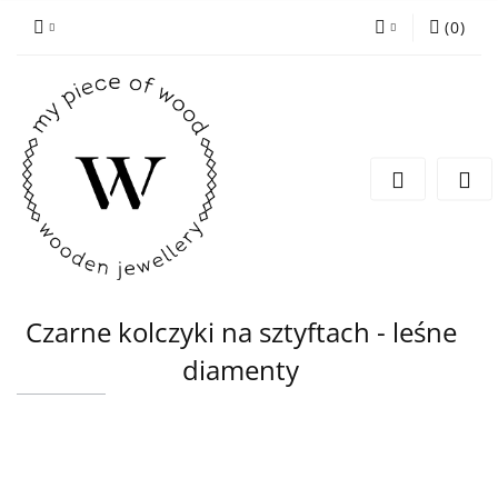
(
0
)
Zaloguj się
Zarejestruj się
Dodaj zgłoszenie
Czarne kolczyki na sztyftach - leśne
diamenty