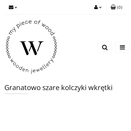
(
0
)
Zaloguj się
Zarejestruj się
Dodaj zgłoszenie
Granatowo szare kolczyki wkrętki