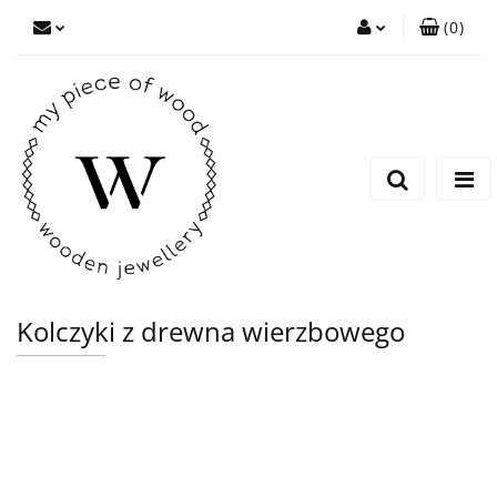
(
0
)
Zaloguj się
Zarejestruj się
Dodaj zgłoszenie
Kolczyki z drewna wierzbowego