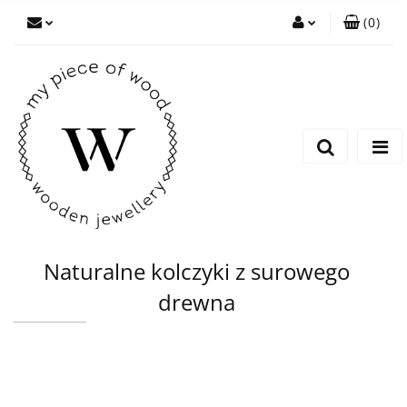
(
0
)
Zaloguj się
Zarejestruj się
Dodaj zgłoszenie
Naturalne kolczyki z surowego
drewna