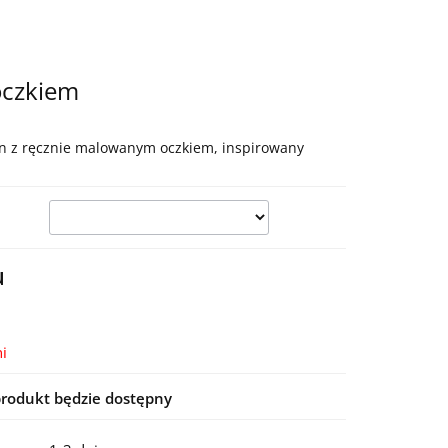
oczkiem
an z ręcznie malowanym oczkiem, inspirowany
u
i
rodukt będzie dostępny