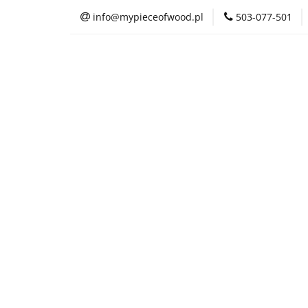
info@mypieceofwood.pl
503-077-501
O nas
Sklep
O nas
Sklep