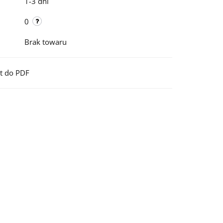
1-3 dni
0
Brak towaru
t do PDF