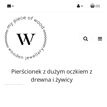
(
0
)
Zaloguj się
Zarejestruj się
Dodaj zgłoszenie
Pierścionek z dużym oczkiem z
drewna i żywicy