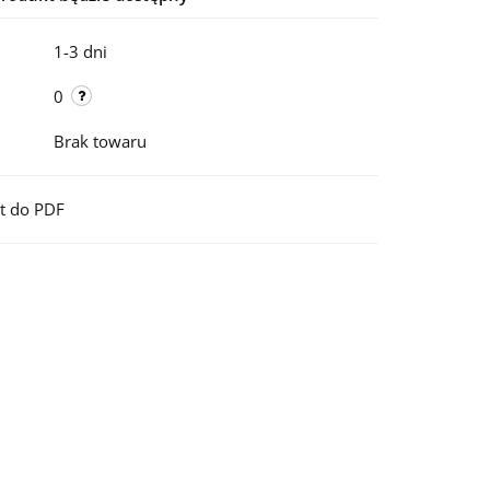
1-3 dni
0
Brak towaru
t do PDF