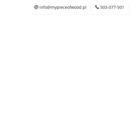
info@mypieceofwood.pl
503-077-501
O nas
Sklep
O nas
Sklep