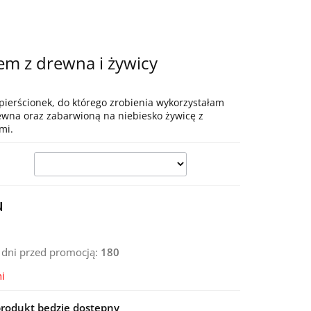
em z drewna i żywicy
 pierścionek, do którego zrobienia wykorzystałam
rewna oraz zabarwioną na niebiesko żywicę z
mi.
u
0 dni przed promocją:
180
i
rodukt będzie dostępny