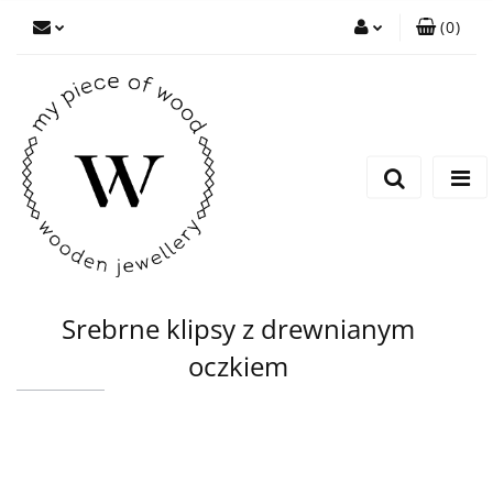
(
0
)
Zaloguj się
Zarejestruj się
Dodaj zgłoszenie
Srebrne klipsy z drewnianym
oczkiem