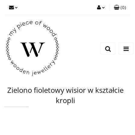
(
0
)
Zaloguj się
Zarejestruj się
Dodaj zgłoszenie
Zielono fioletowy wisior w kształcie
kropli